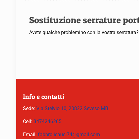
Sostituzione serrature po
Avete qualche problemino con la vostra serratura? D
Info e contatti
Sede:
Via Stelvio 10, 20822 Seveso MB
Cell:
3474246265
Email:
fabbrolicausi74@gmail.com