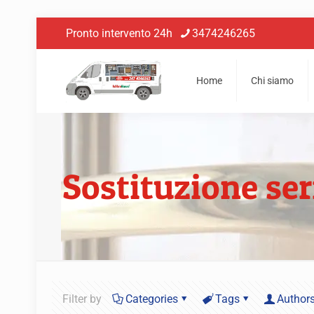
Pronto intervento 24h
3474246265
Home
Chi siamo
Sostituzione se
Filter by
Categories
Tags
Author