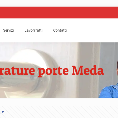
Servizi
Lavori fatti
Contatti
rrature porte Meda
s