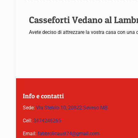
Casseforti Vedano al Lamb
Avete deciso di attrezzare la vostra casa con una c
Info e contatti
Sede:
Via Stelvio 10, 20822 Seveso MB
Cell:
3474246265
Email:
fabbrolicausi74@gmail.com