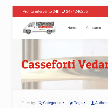
Pronto intervento 24h
3474246265
Home
Chi siamo
Casseforti Veda
Filter by
Categories
Tags
Author