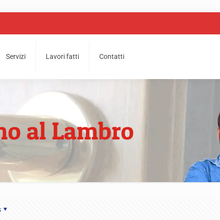
Servizi
Lavori fatti
Contatti
no al Lambro
s