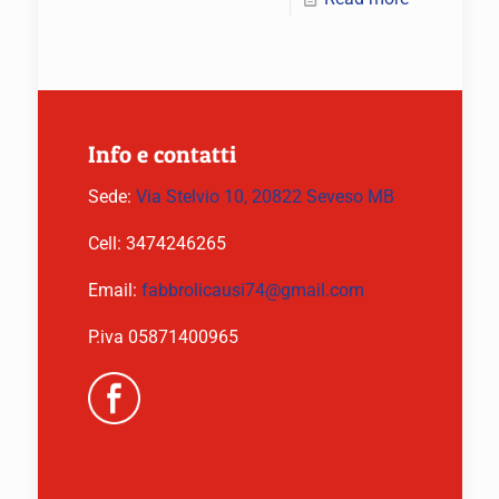
Info e contatti
Sede:
Via Stelvio 10, 20822 Seveso MB
Cell:
3474246265
Email:
fabbrolicausi74@gmail.com
P.iva 05871400965