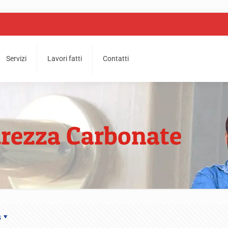
Servizi
Lavori fatti
Contatti
urezza Carbonate
s