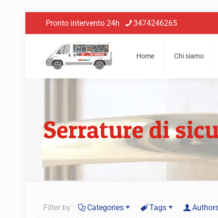
Pronto intervento 24h
3474246265
Home
Chi siamo
Serrature di sic
Filter by
Categories
Tags
Author