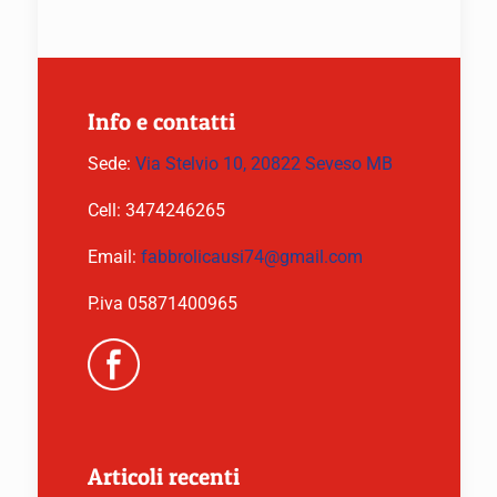
Info e contatti
Sede:
Via Stelvio 10, 20822 Seveso MB
Cell:
3474246265
Email:
fabbrolicausi74@gmail.com
P.iva 05871400965
Articoli recenti