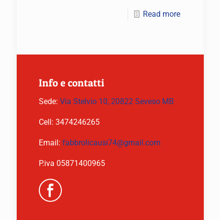
Read more
Info e contatti
Sede:
Via Stelvio 10, 20822 Seveso MB
Cell:
3474246265
Email:
fabbrolicausi74@gmail.com
P.iva 05871400965