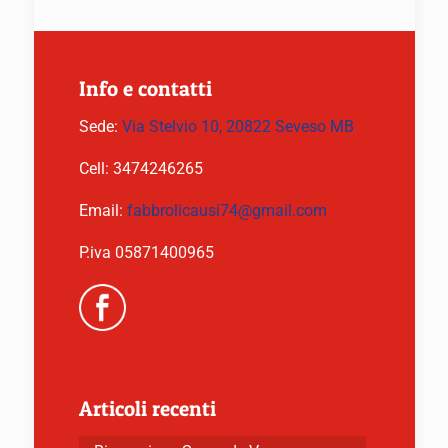
Info e contatti
Sede:
Via Stelvio 10, 20822 Seveso MB
Cell:
3474246265
Email:
fabbrolicausi74@gmail.com
P.iva 05871400965
Articoli recenti