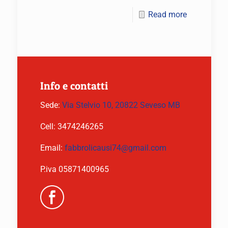
Read more
Info e contatti
Sede:
Via Stelvio 10, 20822 Seveso MB
Cell:
3474246265
Email:
fabbrolicausi74@gmail.com
P.iva 05871400965