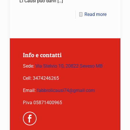
Li Causi può darvi
[…]
Read more
Info e contatti
Sede:
Via Stelvio 10, 20822 Seveso MB
Cell:
3474246265
Email:
fabbrolicausi74@gmail.com
P.iva 05871400965