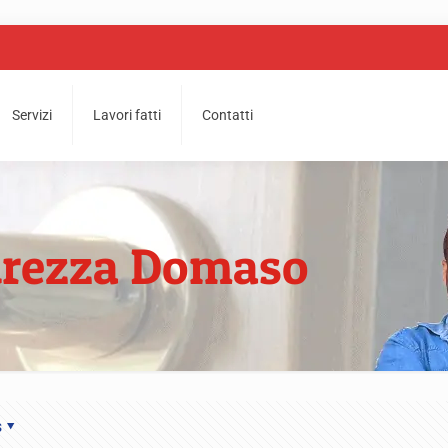
Servizi
Lavori fatti
Contatti
curezza Domaso
s