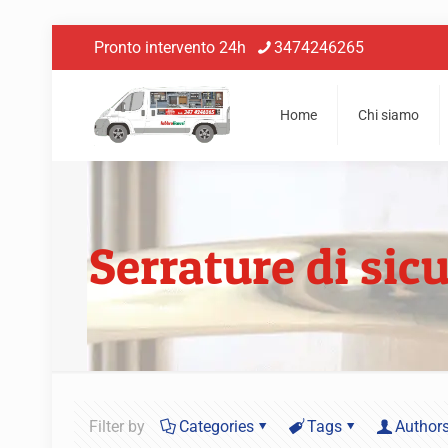
Pronto intervento 24h
3474246265
Home
Chi siamo
Serrature di si
Filter by
Categories
Tags
Author