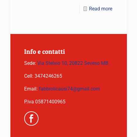
Read more
Info e contatti
Sede:
Via Stelvio 10, 20822 Seveso MB
Cell:
3474246265
Email:
fabbrolicausi74@gmail.com
P.iva 05871400965