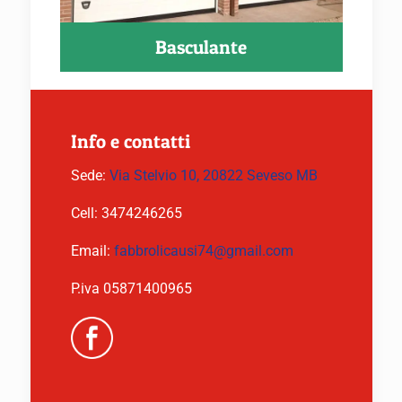
Basculante
Info e contatti
Sede:
Via Stelvio 10, 20822 Seveso MB
Cell:
3474246265
Email:
fabbrolicausi74@gmail.com
P.iva 05871400965