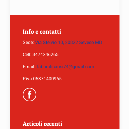
Info e contatti
Sede:
Via Stelvio 10, 20822 Seveso MB
Cell:
3474246265
Email:
fabbrolicausi74@gmail.com
P.iva 05871400965
Articoli recenti