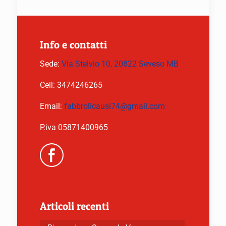
Info e contatti
Sede:
Via Stelvio 10, 20822 Seveso MB
Cell:
3474246265
Email:
fabbrolicausi74@gmail.com
P.iva 05871400965
Articoli recenti