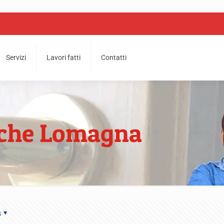
Servizi
Lavori fatti
Contatti
riche Lomagna
s