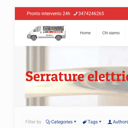
Pronto intervento 24h
3474246265
Home
Chi siamo
Serrature elett
Filter by
Categories
Tags
Author