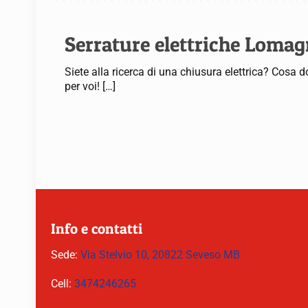
Serrature elettriche Loma
Siete alla ricerca di una chiusura elettrica? Cosa 
per voi!
[…]
Info e contatti
Sede:
Via Stelvio 10, 20822 Seveso MB
Cell:
3474246265