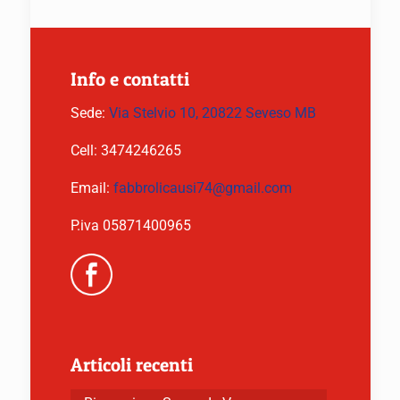
Info e contatti
Sede:
Via Stelvio 10, 20822 Seveso MB
Cell:
3474246265
Email:
fabbrolicausi74@gmail.com
P.iva 05871400965
Articoli recenti