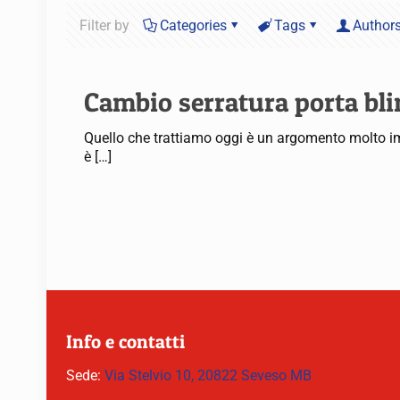
Filter by
Categories
Tags
Author
Cambio serratura porta bl
Quello che trattiamo oggi è un argomento molto im
è
[…]
Info e contatti
Sede:
Via Stelvio 10, 20822 Seveso MB