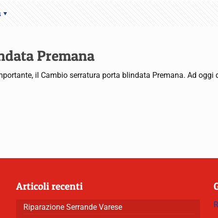
s
indata Premana
portante, il Cambio serratura porta blindata Premana. Ad oggi q
Articoli recenti
R
Riparazione Serrande Varese