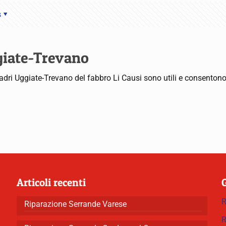
s
ggiate-Trevano
 i ladri Uggiate-Trevano del fabbro Li Causi sono utili e consento
Articoli recenti
R
Riparazione Serrande Varese
R