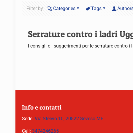
Filter by
Categories
Tags
Author
Serrature contro i ladri U
I consigli e i suggerimenti per le serrature contro
Info e contatti
Sede:
Via Stelvio 10, 20822 Seveso MB
Cell:
3474246265