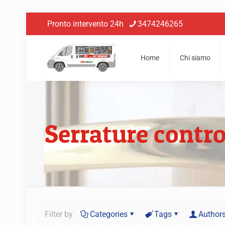
Pronto intervento 24h
3474246265
Home
Chi siamo
Serrature contro
Filter by
Categories
Tags
Author