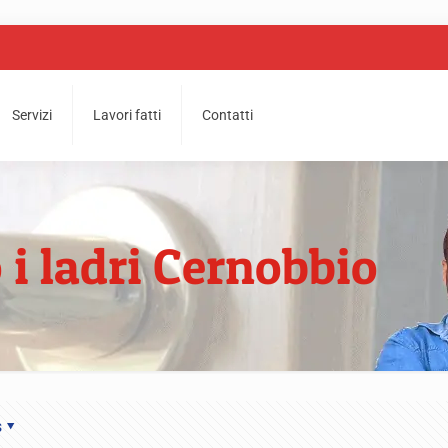
Servizi
Lavori fatti
Contatti
 i ladri Cernobbio
s