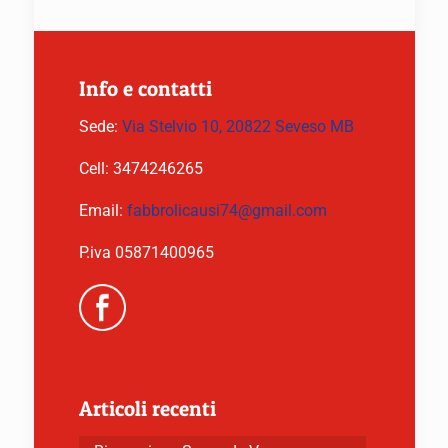
Info e contatti
Sede:
Via Stelvio 10, 20822 Seveso MB
Cell:
3474246265
Email:
fabbrolicausi74@gmail.com
P.iva 05871400965
Articoli recenti