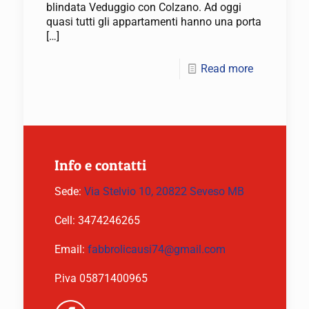
blindata Veduggio con Colzano. Ad oggi
quasi tutti gli appartamenti hanno una porta
[…]
Read more
Info e contatti
Sede:
Via Stelvio 10, 20822 Seveso MB
Cell:
3474246265
Email:
fabbrolicausi74@gmail.com
P.iva 05871400965