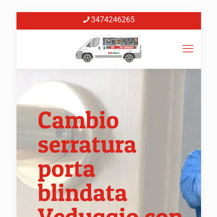
3474246265
Cambio
serratura
porta
blindata
Veduggio con