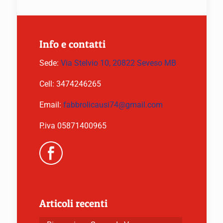
Info e contatti
Sede:
Via Stelvio 10, 20822 Seveso MB
Cell:
3474246265
Email:
fabbrolicausi74@gmail.com
P.iva 05871400965
Articoli recenti