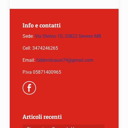
Info e contatti
Sede:
Via Stelvio 10, 20822 Seveso MB
Cell:
3474246265
Email:
fabbrolicausi74@gmail.com
P.iva 05871400965
Articoli recenti