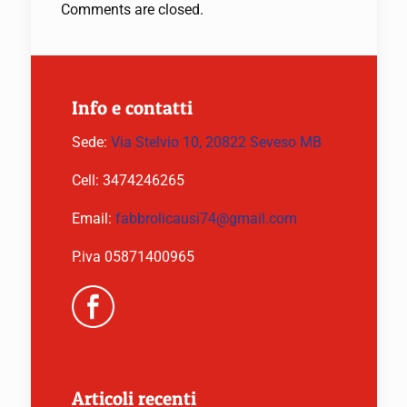
Comments are closed.
Info e contatti
Sede:
Via Stelvio 10, 20822 Seveso MB
Cell:
3474246265
Email:
fabbrolicausi74@gmail.com
P.iva 05871400965
Articoli recenti