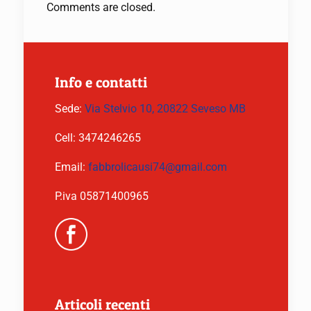
Comments are closed.
Info e contatti
Sede:
Via Stelvio 10, 20822 Seveso MB
Cell:
3474246265
Email:
fabbrolicausi74@gmail.com
P.iva 05871400965
Articoli recenti