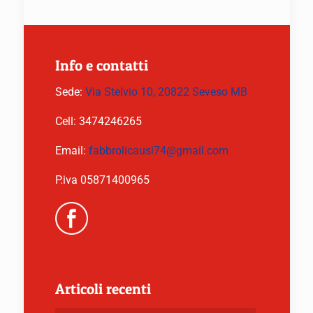
Info e contatti
Sede:
Via Stelvio 10, 20822 Seveso MB
Cell:
3474246265
Email:
fabbrolicausi74@gmail.com
P.iva 05871400965
Articoli recenti