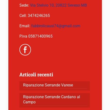
Sede:
Via Stelvio 10, 20822 Seveso MB
Cell:
3474246265
Email:
fabbrolicausi74@gmail.com
P.iva 05871400965
Articoli recenti
Riparazione Serrande Varese
Riparazione Serrande Cardano al
Campo