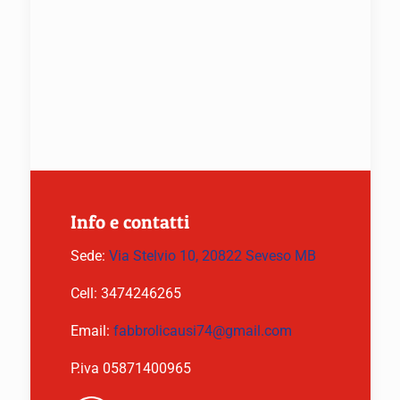
Info e contatti
Sede:
Via Stelvio 10, 20822 Seveso MB
Cell:
3474246265
Email:
fabbrolicausi74@gmail.com
P.iva 05871400965