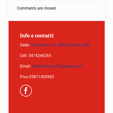
Comments are closed.
Info e contatti
Sede:
Via Stelvio 10, 20822 Seveso MB
Cell:
3474246265
Email:
fabbrolicausi74@gmail.com
P.iva 05871400965