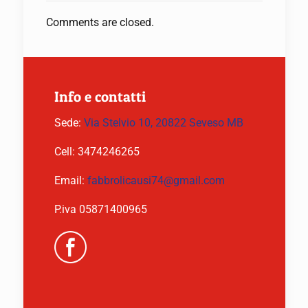
Comments are closed.
Info e contatti
Sede:
Via Stelvio 10, 20822 Seveso MB
Cell:
3474246265
Email:
fabbrolicausi74@gmail.com
P.iva 05871400965