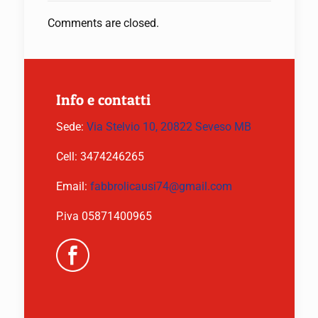
Comments are closed.
Info e contatti
Sede:
Via Stelvio 10, 20822 Seveso MB
Cell:
3474246265
Email:
fabbrolicausi74@gmail.com
P.iva 05871400965