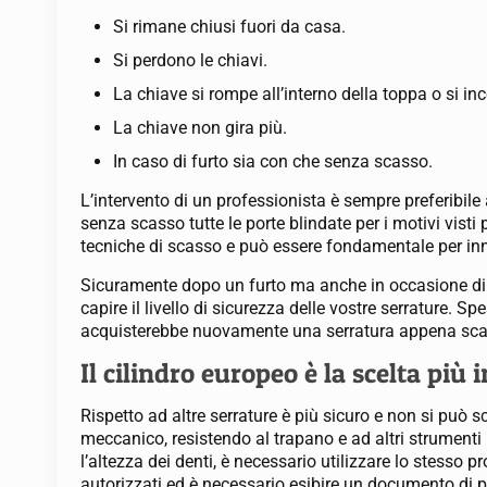
Si rimane chiusi fuori da casa.
Si perdono le chiavi.
La chiave si rompe all’interno della toppa o si in
La chiave non gira più.
In caso di furto sia con che senza scasso.
L’intervento di un professionista è sempre preferibile
senza scasso tutte le porte blindate per i motivi visti 
tecniche di scasso e può essere fondamentale per inn
Sicuramente dopo un furto ma anche in occasione di u
capire il livello di sicurezza delle vostre serrature.
acquisterebbe nuovamente una serratura appena sc
Il cilindro europeo è la scelta più 
Rispetto ad altre serrature è più sicuro e non si può s
meccanico, resistendo al trapano e ad altri strumenti 
l’altezza dei denti, è necessario utilizzare lo stesso p
autorizzati ed è necessario esibire un documento di p