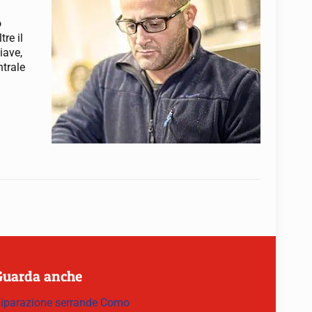
o
re il
iave,
ntrale
Guarda anche
iparazione serrande Como