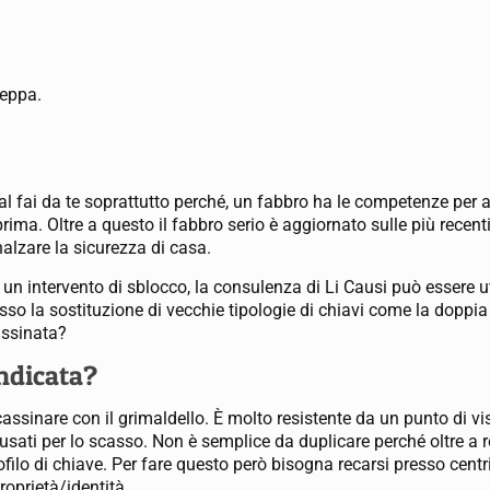
ceppa.
 al fai da te soprattutto perché, un fabbro ha le competenze per a
prima. Oltre a questo il fabbro serio è aggiornato sulle più recent
alzare la sicurezza di casa.
n intervento di sblocco, la consulenza di Li Causi può essere ut
 Spesso la sostituzione di vecchie tipologie di chiavi come la do
assinata?
indicata?
cassinare con il grimaldello. È molto resistente da un punto di vi
usati per lo scasso. Non è semplice da duplicare perché oltre a r
rofilo di chiave. Per fare questo però bisogna recarsi presso centr
roprietà/identità.