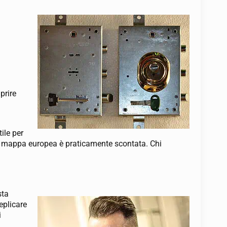
prire
i
ile per
ppia mappa europea è praticamente scontata. Chi
sta
eplicare
i