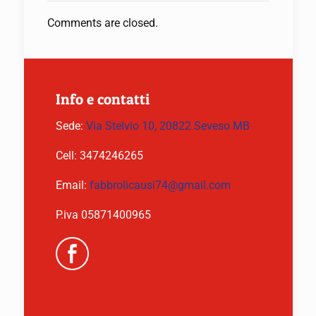
Comments are closed.
Info e contatti
Sede:
Via Stelvio 10, 20822 Seveso MB
Cell:
3474246265
Email:
fabbrolicausi74@gmail.com
P.iva 05871400965