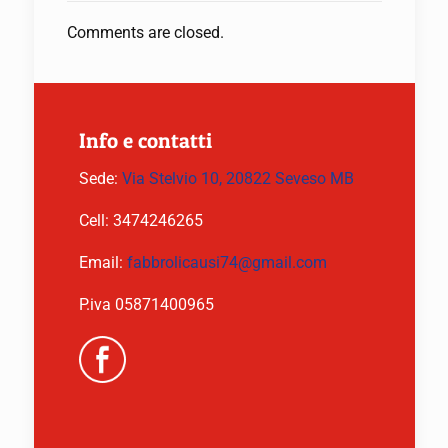
Comments are closed.
Info e contatti
Sede:
Via Stelvio 10, 20822 Seveso MB
Cell:
3474246265
Email:
fabbrolicausi74@gmail.com
P.iva 05871400965