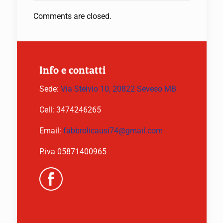
Comments are closed.
Info e contatti
Sede:
Via Stelvio 10, 20822 Seveso MB
Cell:
3474246265
Email:
fabbrolicausi74@gmail.com
P.iva 05871400965