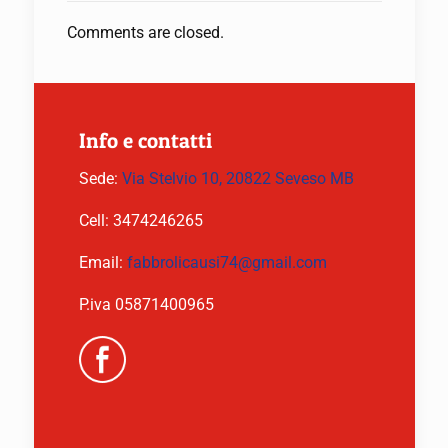
Comments are closed.
Info e contatti
Sede:
Via Stelvio 10, 20822 Seveso MB
Cell:
3474246265
Email:
fabbrolicausi74@gmail.com
P.iva 05871400965