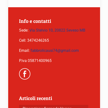
Info e contatti
Sede:
Via Stelvio 10, 20822 Seveso MB
Cell:
3474246265
Email:
fabbrolicausi74@gmail.com
P.iva 05871400965
Articoli recenti