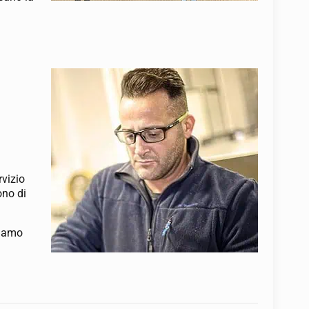
rvizio
ono di
siamo