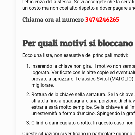
l’efficienza della stessa. Se vi accorgete che la serra
un costo ma non così alto rispetto a dover pagare 
Chiama ora al numero
3474246265
Per quali motivi si bloccano 
Ecco una lista, non esaustiva dei principali motivi:
Inserendo la chiave non gira. Il motivo non sempr
logorata. Verificate con le altre copie ed eventu
provate a spruzzare il classico Svitol (MAI OLIO).
migliorare.
Rottura della chiave nella serratura. Se la chiav
sfilatela fino a guadagnare una porzione di chia
estrarla sarà molto semplice. Se la chiave è all’i
un’estremità a forma d’uncino. Spingendo la graffe
Cilindro danneggiato o rotto. In questo caso non
Queste situazioni si verificano in particolare quando