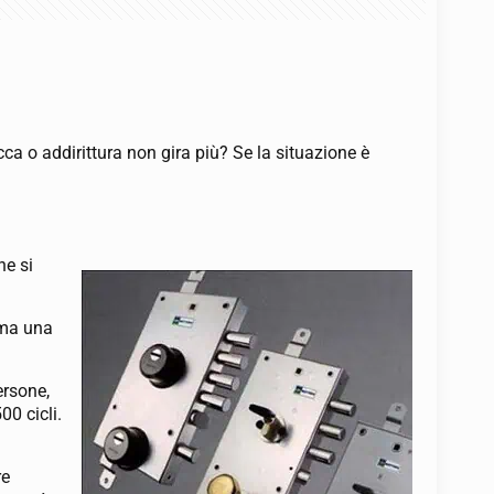
ca o addirittura non gira più? Se la situazione è
he si
 ma una
ersone,
00 cicli.
re