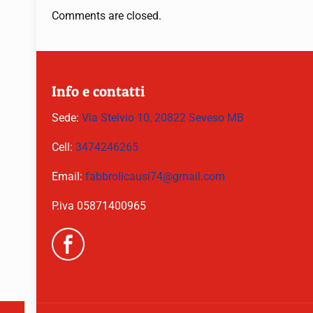
Comments are closed.
Info e contatti
Sede:
Via Stelvio 10, 20822 Seveso MB
Cell:
3474246265
Email:
fabbrolicausi74@gmail.com
P.iva 05871400965