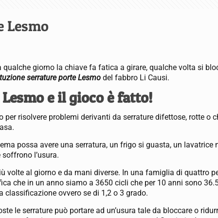
te Lesmo
ualche giorno la chiave fa fatica a girare, qualche volta si bloc
ituzione serrature porte Lesmo
del fabbro Li Causi.
Lesmo e il gioco è fatto!
io per risolvere problemi derivanti da serrature difettose, rotte o c
casa.
lema possa avere una serratura, un frigo si guasta, un lavatrice
 soffrono l’usura.
più volte al giorno e da mani diverse. In una famiglia di quattro p
fica che in un anno siamo a 3650 cicli che per 10 anni sono 36.5
a classificazione ovvero se di 1,2 o 3 grado.
poste le serrature può portare ad un’usura tale da bloccare o ridur