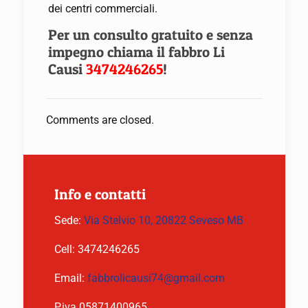
dei centri commerciali.
Per un consulto gratuito e senza
impegno chiama il
fabbro Li
Causi
3474246265
!
Comments are closed.
Info e contatti
Sede:
Via Stelvio 10, 20822 Seveso MB
Cell:
3474246265
Email:
fabbrolicausi74@gmail.com
P.iva 05871400965