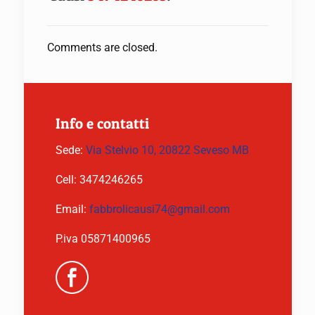
Comments are closed.
Info e contatti
Sede:
Via Stelvio 10, 20822 Seveso MB
Cell:
3474246265
Email:
fabbrolicausi74@gmail.com
P.iva 05871400965