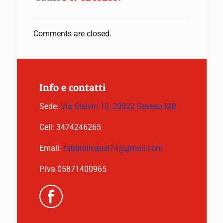
Comments are closed.
Info e contatti
Sede:
Via Stelvio 10, 20822 Seveso MB
Cell:
3474246265
Email:
fabbrolicausi74@gmail.com
P.iva 05871400965