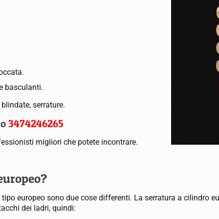
occata.
e basculanti.
 blindate, serrature.
no
3474246265
ssionisti migliori che potete incontrare.
o europeo?
ipo europeo sono due cose differenti. La serratura a cilindro eur
acchi dei ladri, quindi: