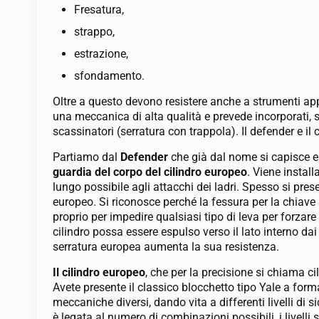
Fresatura,
strappo,
estrazione,
sfondamento.
Oltre a questo devono resistere anche a strumenti ap
una meccanica di alta qualità e prevede incorporati
scassinatori (serratura con trappola). Il defender e il
Partiamo dal
Defender
che già dal nome si capisce es
guardia del corpo del cilindro europeo
. Viene install
lungo possibile agli attacchi dei ladri. Spesso si pres
europeo. Si riconosce perché la fessura per la chiav
proprio per impedire qualsiasi tipo di leva per forzare
cilindro possa essere espulso verso il lato interno dai
serratura europea aumenta la sua resistenza.
Il cilindro europeo
, che per la precisione si chiama ci
Avete presente il classico blocchetto tipo Yale a for
meccaniche diversi, dando vita a differenti livelli di s
è legata al numero di combinazioni possibili, i livelli