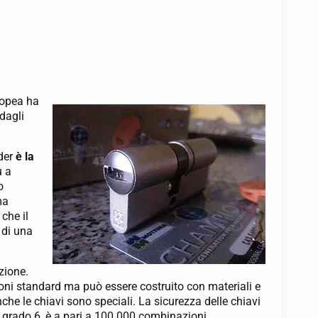
ropea ha
dagli
nder
è la
ù a
o
ma
 che il
 di una
zione.
ni standard ma può essere costruito con materiali e
anche le chiavi sono speciali. La sicurezza delle chiavi
 il grado 6, è a pari a 100.000 combinazioni.