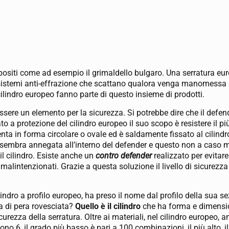
positi come ad esempio il grimaldello bulgaro. Una serratura eu
, sistemi anti-effrazione che scattano qualora venga manomessa 
 cilindro europeo fanno parte di questo insieme di prodotti.
sere un elemento per la sicurezza. Si potrebbe dire che il defe
ato a protezione del cilindro europeo il suo scopo è resistere il pi
enta in forma circolare o ovale ed è saldamente fissato al cilindr
e sembra annegata all’interno del defender e questo non a caso 
 il cilindro. Esiste anche un
contro defender
realizzato per evitare
 malintenzionati. Grazie a questa soluzione il livello di sicurezza
lindro a profilo europeo, ha preso il nome dal profilo della sua se
ma di pera rovesciata?
Quello è il cilindro
che ha forma e dimensio
icurezza della serratura. Oltre ai materiali, nel cilindro europeo, 
 sono 6, il grado più basso è pari a 100 combinazioni, il più alto,