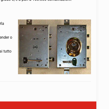
rla
fender o
i tutto