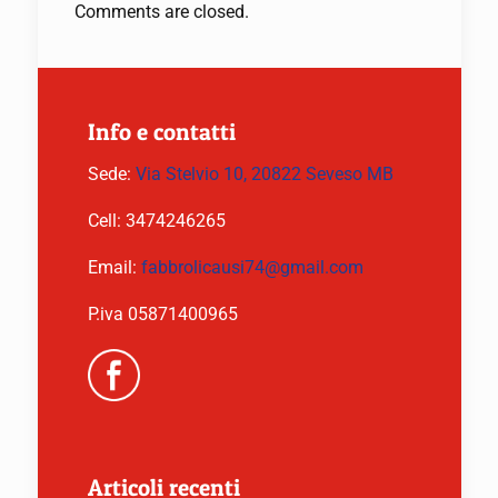
Comments are closed.
Info e contatti
Sede:
Via Stelvio 10, 20822 Seveso MB
Cell:
3474246265
Email:
fabbrolicausi74@gmail.com
P.iva 05871400965
Articoli recenti