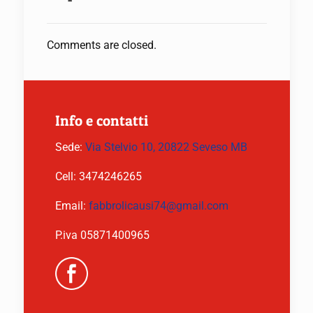
Comments are closed.
Info e contatti
Sede:
Via Stelvio 10, 20822 Seveso MB
Cell:
3474246265
Email:
fabbrolicausi74@gmail.com
P.iva 05871400965