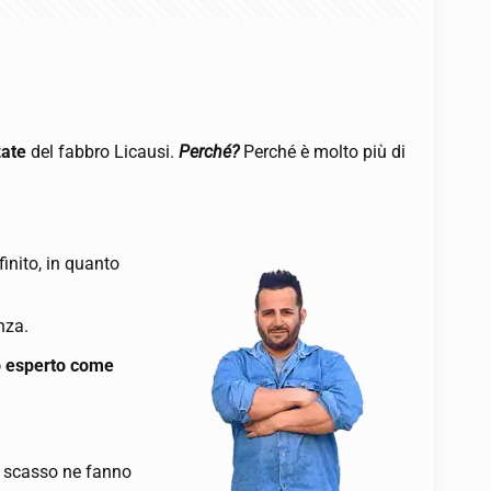
zate
del fabbro Licausi.
Perché?
Perché è molto più di
inito, in quanto
nza.
ro esperto come
st scasso ne fanno