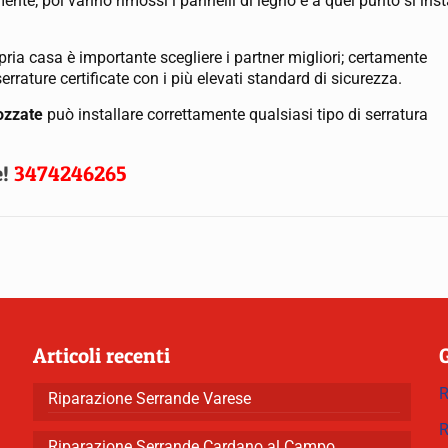
ente; poi vanno rimossi i pannelli di legno e a quel punto si inst
ria casa è importante scegliere i partner migliori; certamente
rrature certificate con i più elevati standard di sicurezza.
ozzate
può installare correttamente qualsiasi tipo di serratura
e!
3474246265
Articoli recenti
R
Riparazione Serrande Varese
R
Riparazione Serrande Cardano al Campo