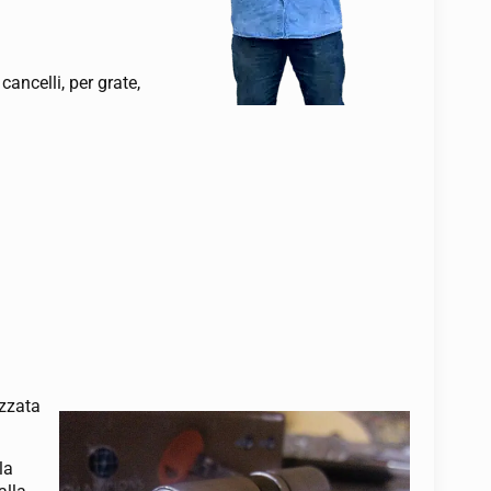
ancelli, per grate,
izzata
la