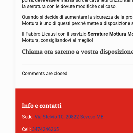
porta, deve essere messa su dei cavalletti orizzontalm
la serratura con le dovute modifiche del caso.
Quando si decide di aumentare la sicurezza della prop
Mottura è uno di questi perché mette a disposizione se
Il Fabbro Licausi con il servizio
Serrature Mottura M
Mottura, consigliandovi al meglio!
Chiama ora saremo a vostra disposizion
Comments are closed.
Info e contatti
Sede:
Via Stelvio 10, 20822 Seveso MB
Cell:
3474246265