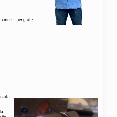
ancelli, per grate,
izzata
la