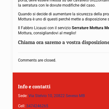
porta, deve essere messa su dei cavalletti orizzontalm
la serratura con le dovute modifiche del caso.
Quando si decide di aumentare la sicurezza della prop
Mottura è uno di questi perché mette a disposizione se
Il Fabbro Licausi con il servizio
Serrature Mottura 
Mottura, consigliandovi al meglio!
Chiama ora saremo a vostra disposizion
Comments are closed.
Info e contatti
Sede:
Via Stelvio 10, 20822 Seveso MB
Cell:
3474246265