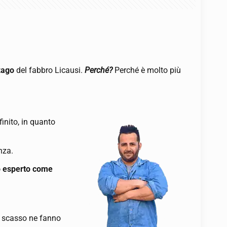
zago
del fabbro Licausi.
Perché?
Perché è molto più
inito, in quanto
nza.
ro esperto come
st scasso ne fanno