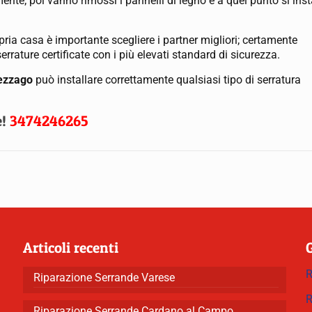
ente; poi vanno rimossi i pannelli di legno e a quel punto si inst
ria casa è importante scegliere i partner migliori; certamente
rrature certificate con i più elevati standard di sicurezza.
Mezzago
può installare correttamente qualsiasi tipo di serratura
e!
3474246265
Articoli recenti
R
Riparazione Serrande Varese
R
Riparazione Serrande Cardano al Campo