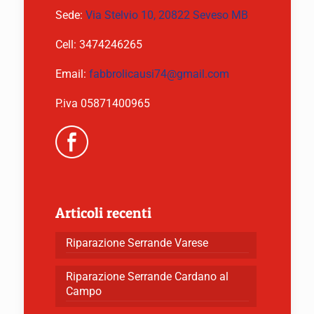
Sede:
Via Stelvio 10, 20822 Seveso MB
Cell:
3474246265
Email:
fabbrolicausi74@gmail.com
P.iva 05871400965
Articoli recenti
Riparazione Serrande Varese
Riparazione Serrande Cardano al
Campo