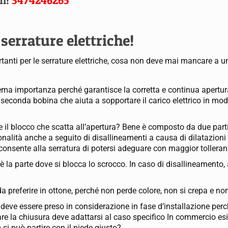
ni!
3474246265
 serrature elettriche!
rtanti per le serrature elettriche, cosa non deve mai mancare a 
ma importanza perché garantisce la corretta e continua apertur
 seconda bobina che aiuta a sopportare il carico elettrico in mod
e il blocco che scatta all’apertura? Bene è composto da due parti
alità anche a seguito di disallineamenti a causa di dilatazioni t
consente alla serratura di potersi adeguare con maggior tolleran
è la parte dove si blocca lo scrocco. In caso di disallineamento
 da preferire in ottone, perché non perde colore, non si crepa e 
deve essere preso in considerazione in fase d’installazione perch
e la chiusura deve adattarsi al caso specifico In commercio esi
si può partire con il piede giusto?