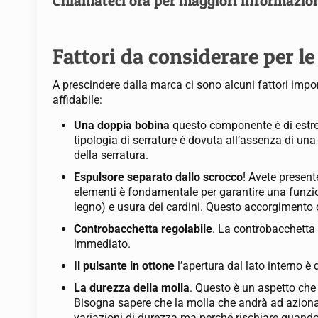
Chiamateci ora per maggiori informazio
Fattori da considerare per le
A prescindere dalla marca ci sono alcuni fattori impo
affidabile:
Una doppia bobina
questo componente è di estre
tipologia di serrature è dovuta all’assenza di una
della serratura.
Espulsore separato dallo scrocco
! Avete present
elementi è fondamentale per garantire una funzion
legno) e usura dei cardini. Questo accorgimento 
Controbacchetta regolabile
. La controbacchetta 
immediato.
Il pulsante in ottone
l’apertura dal lato interno è
La durezza della molla
. Questo è un aspetto che 
Bisogna sapere che la molla che andrà ad azionar
variazioni di durezza ma perché rischiare quando 