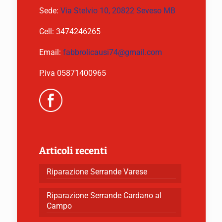
Sede:
Via Stelvio 10, 20822 Seveso MB
Cell:
3474246265
Email:
fabbrolicausi74@gmail.com
P.iva 05871400965
Articoli recenti
Riparazione Serrande Varese
Riparazione Serrande Cardano al
Campo