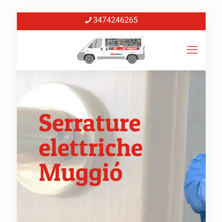
3474246265
Serrature
elettriche
Muggió