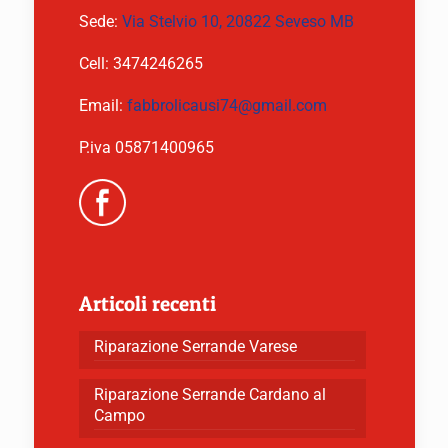
Sede:
Via Stelvio 10, 20822 Seveso MB
Cell:
3474246265
Email:
fabbrolicausi74@gmail.com
P.iva 05871400965
Articoli recenti
Riparazione Serrande Varese
Riparazione Serrande Cardano al
Campo